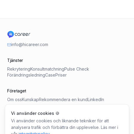
info@hicareer.com
Tjänster
Rekrytering
Konsultmatchning
Pulse Check
Förändringsledning
Case
Priser
Företaget
Om oss
Kunskap
Rekommendera en kund
LinkedIn
Vi använder cookies 🍪
Verktyg
Vi använder cookies och liknande tekniker för att
Lönebarometern
Kravprofil-generator
Ledarskapskollen
analysera trafik och förbättra din upplevelse. Läs mer i
vår
integritetspolicy
.