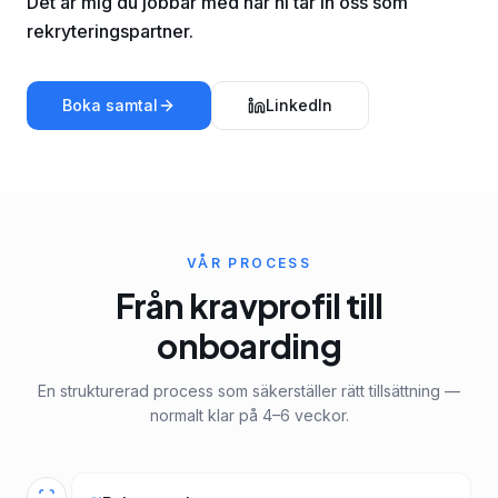
Det är mig du jobbar med när ni tar in oss som
rekryteringspartner.
Boka samtal
LinkedIn
VÅR PROCESS
Från kravprofil till
onboarding
En strukturerad process som säkerställer rätt tillsättning —
normalt klar på 4–6 veckor.