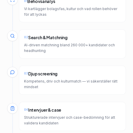
Behovsanalys
01
Vi kartlägger bolagsfas, kultur och vad rollen behöver
för att lyckas
Search & Matchning
02
AI-driven matchning bland 260 000+ kandidater och
headhunting
Djup screening
03
Kompetens, driv och kulturmatch — vi säkerställer rätt
mindset
Intervjuer & case
04
Strukturerade intervjuer och case-bedömning för att
validera kandidaten