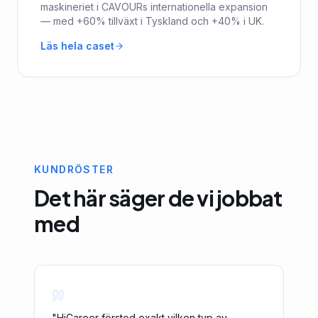
maskineriet i CAVOURs internationella expansion
— med +60% tillväxt i Tyskland och +40% i UK.
Läs hela caset
KUNDRÖSTER
Det här säger de vi jobbat
med
"
HiCareer förstod exakt vilken typ av