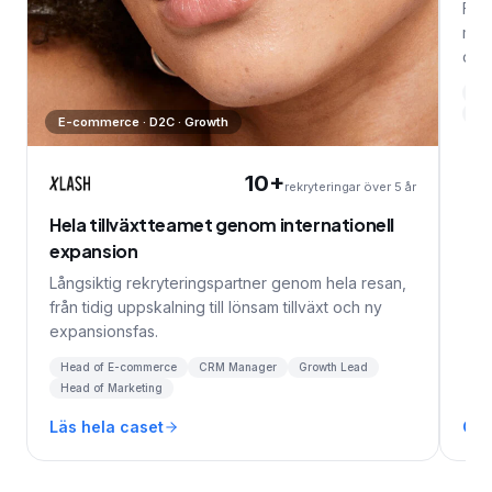
Från
mar
och 
Ma
HR 
E-commerce · D2C · Growth
10+
rekryteringar över 5 år
Hela tillväxtteamet genom internationell
expansion
Långsiktig rekryteringspartner genom hela resan,
från tidig uppskalning till lönsam tillväxt och ny
expansionsfas.
Head of E-commerce
CRM Manager
Growth Lead
Head of Marketing
Läs hela caset
Cas