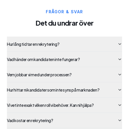
FRÅGOR & SVAR
Det du undrar över
Hur lång tid tar en rekrytering?
Vad händer om kandidaten inte fungerar?
Vem jobbar vi med under processen?
Hur hittar ni kandidater som inte syns på marknaden?
Vi vet inte exakt vilken roll vi behöver. Kan ni hjälpa?
Vad kostar en rekrytering?