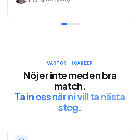
CEO & Founder, Compary
VARFÖR HICAREER
Nöj er inte med en bra
match.
Ta in oss när ni vill ta nästa
steg.