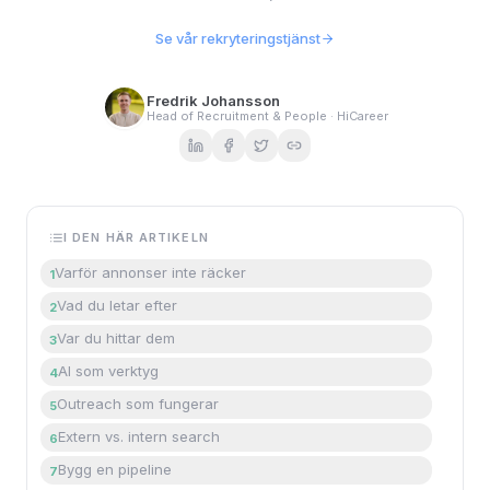
Se vår rekryteringstjänst
Fredrik Johansson
Head of Recruitment & People · HiCareer
I DEN HÄR ARTIKELN
Varför annonser inte räcker
1
Vad du letar efter
2
Var du hittar dem
3
AI som verktyg
4
Outreach som fungerar
5
Extern vs. intern search
6
Bygg en pipeline
7