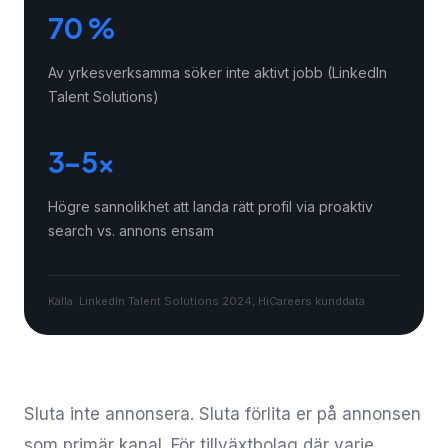
70 %
Av yrkesverksamma söker inte aktivt jobb (LinkedIn
Talent Solutions)
3–5×
Högre sannolikhet att landa rätt profil via proaktiv
search vs. annons ensam
Källa: LinkedIn Talent Solutions 2024, HiCareers kunddata
Sluta inte annonsera. Sluta förlita er på annonsen
som primär kanal. För tillväxtbolag där varje