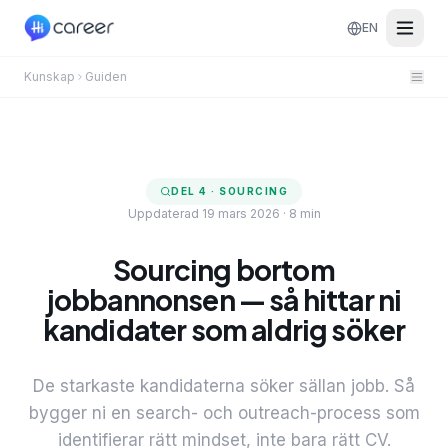
EN
Kunskap
Guiden
DEL
4
·
SOURCING
Uppdaterad 19 mars 2026
·
8 min
Sourcing bortom
jobbannonsen — så hittar ni
kandidater som aldrig söker
De starkaste kandidaterna söker sällan jobb. Så
bygger ni en search- och outreach-process som
identifierar rätt mindset, inte bara rätt CV.