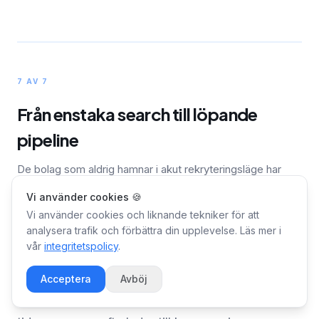
7 AV 7
Från enstaka search till löpande
pipeline
De bolag som aldrig hamnar i akut rekryteringsläge har
byggt relationer innan behovet uppstod.
Vi använder cookies 🍪
Vi använder cookies och liknande tekniker för att
analysera trafik och förbättra din upplevelse. Läs mer i
De flesta bolag tänker på sourcing som en
vår
integritetspolicy
.
aktivitet kopplad till en specifik vakans. Rollen
finns, ni behöver någon, ni börjar leta. Det
Acceptera
Avböj
fungerar, men det är reaktivt och sätter er under