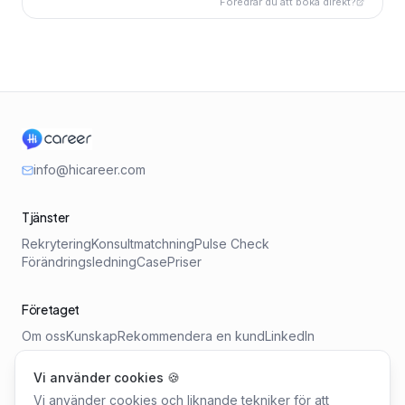
Föredrar du att boka direkt?
info@hicareer.com
Tjänster
Rekrytering
Konsultmatchning
Pulse Check
Förändringsledning
Case
Priser
Företaget
Om oss
Kunskap
Rekommendera en kund
LinkedIn
Vi använder cookies 🍪
Verktyg
Vi använder cookies och liknande tekniker för att