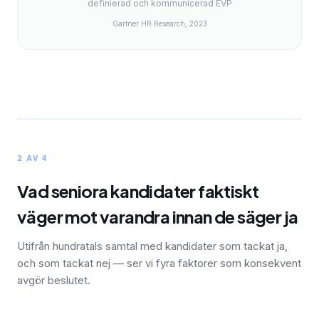
definierad och kommunicerad EVP
Gartner HR Research, 2023
2 AV 4
Vad seniora kandidater faktiskt
väger mot varandra innan de säger ja
Utifrån hundratals samtal med kandidater som tackat ja,
och som tackat nej — ser vi fyra faktorer som konsekvent
avgör beslutet.