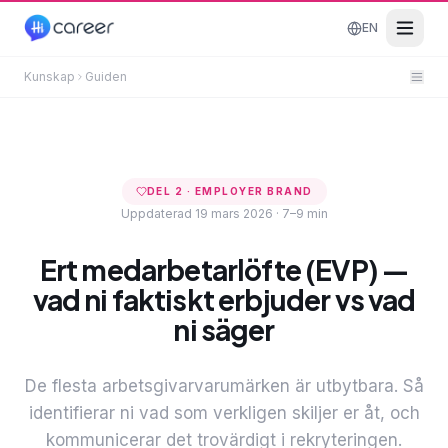
EN
Kunskap
Guiden
DEL
2
·
EMPLOYER BRAND
Uppdaterad 19 mars 2026
·
7–9 min
Ert medarbetarlöfte (EVP) —
vad ni faktiskt erbjuder vs vad
ni säger
De flesta arbetsgivarvarumärken är utbytbara. Så
identifierar ni vad som verkligen skiljer er åt, och
kommunicerar det trovärdigt i rekryteringen.