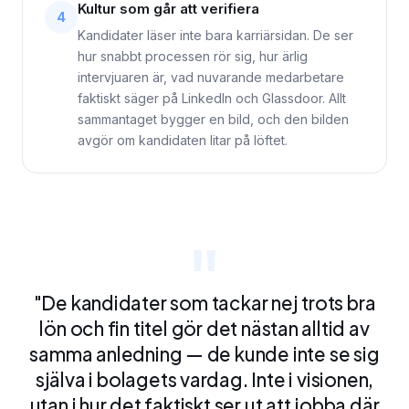
Kultur som går att verifiera
4
Kandidater läser inte bara karriärsidan. De ser
hur snabbt processen rör sig, hur ärlig
intervjuaren är, vad nuvarande medarbetare
faktiskt säger på LinkedIn och Glassdoor. Allt
sammantaget bygger en bild, och den bilden
avgör om kandidaten litar på löftet.
"De kandidater som tackar nej trots bra
lön och fin titel gör det nästan alltid av
samma anledning — de kunde inte se sig
själva i bolagets vardag. Inte i visionen,
utan i hur det faktiskt ser ut att jobba där