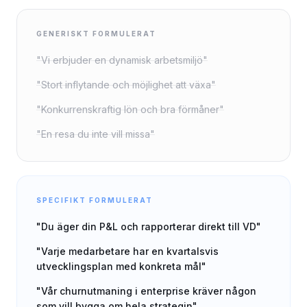
GENERISKT FORMULERAT
"Vi erbjuder en dynamisk arbetsmiljö"
"Stort inflytande och möjlighet att växa"
"Konkurrenskraftig lön och bra förmåner"
"En resa du inte vill missa"
SPECIFIKT FORMULERAT
"Du äger din P&L och rapporterar direkt till VD"
"Varje medarbetare har en kvartalsvis
utvecklingsplan med konkreta mål"
"Vår churnutmaning i enterprise kräver någon
som vill bygga om hela strategin"