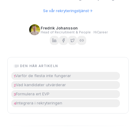
Se vår rekryteringstjänst
Fredrik Johansson
Head of Recruitment & People · HiCareer
I DEN HÄR ARTIKELN
Varför de flesta inte fungerar
1
Vad kandidater utvärderar
2
Formulera ert EVP
3
Integrera i rekryteringen
4