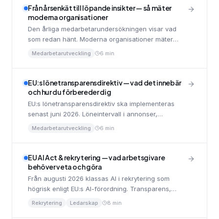
Från årsenkät till löpande insikter — så mäter
moderna organisationer
Den årliga medarbetarundersökningen visar vad
som redan hänt. Moderna organisationer mäter
löpande, och agerar innan problemen blir synliga.
Medarbetarutveckling
6 min
EU:s lönetransparensdirektiv — vad det innebär
och hur du förbereder dig
EU:s lönetransparensdirektiv ska implementeras
senast juni 2026. Löneintervall i annonser,
rapporteringskrav och omvänd bevisbörda. Här är
Medarbetarutveckling
6 min
vad du behöver veta och göra.
EU AI Act & rekrytering — vad arbetsgivare
behöver veta och göra
Från augusti 2026 klassas AI i rekrytering som
högrisk enligt EU:s AI-förordning. Transparens,
mänsklig kontroll och loggning. Här är vad som
Rekrytering
Ledarskap
8 min
gäller och vad du bör göra nu.