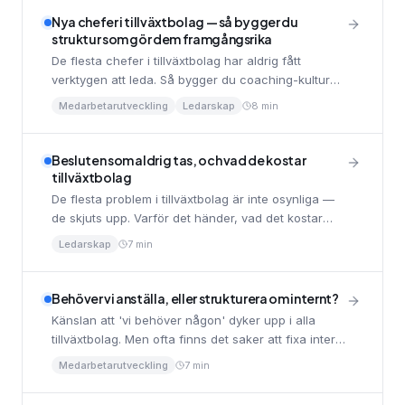
Nya chefer i tillväxtbolag — så bygger du
struktur som gör dem framgångsrika
De flesta chefer i tillväxtbolag har aldrig fått
verktygen att leda. Så bygger du coaching-kultur
och ger nya ledare förutsättningar att växa.
Medarbetarutveckling
Ledarskap
8 min
Besluten som aldrig tas, och vad de kostar
tillväxtbolag
De flesta problem i tillväxtbolag är inte osynliga —
de skjuts upp. Varför det händer, vad det kostar
och hur du skapar förutsättningar att agera.
Ledarskap
7 min
Behöver vi anställa, eller strukturera om internt?
Känslan att 'vi behöver någon' dyker upp i alla
tillväxtbolag. Men ofta finns det saker att fixa internt
först. Så resonerar du rätt.
Medarbetarutveckling
7 min