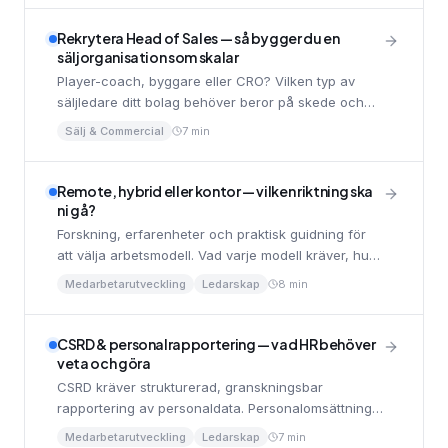
Rekrytera Head of Sales — så bygger du en
säljorganisation som skalar
Player-coach, byggare eller CRO? Vilken typ av
säljledare ditt bolag behöver beror på skede och
säljmodell. Så resonerar du rätt och attraherar
Sälj & Commercial
7 min
toppkandidater.
Remote, hybrid eller kontor — vilken riktning ska
ni gå?
Forskning, erfarenheter och praktisk guidning för
att välja arbetsmodell. Vad varje modell kräver, hur
den påverkar rekrytering och vad ni bör tänka på
Medarbetarutveckling
Ledarskap
8 min
innan ni bestämmer er.
CSRD & personalrapportering — vad HR behöver
veta och göra
CSRD kräver strukturerad, granskningsbar
rapportering av personaldata. Personalomsättning,
lönegap, utbildning och arbetsvillkor. Här är vad
Medarbetarutveckling
Ledarskap
7 min