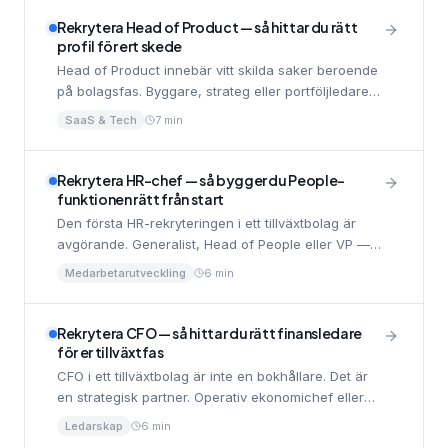
Rekrytera Head of Product — så hittar du rätt
profil för ert skede
Head of Product innebär vitt skilda saker beroende
på bolagsfas. Byggare, strateg eller portföljledare
— så avgör du vilken version du behöver och hur
SaaS & Tech
7 min
du utvärderar kandidater.
Rekrytera HR-chef — så bygger du People-
funktionen rätt från start
Den första HR-rekryteringen i ett tillväxtbolag är
avgörande. Generalist, Head of People eller VP —
så avgör du vilken profil som passar och vad du
Medarbetarutveckling
6 min
bör prioritera.
Rekrytera CFO — så hittar du rätt finansledare
för er tillväxtfas
CFO i ett tillväxtbolag är inte en bokhållare. Det är
en strategisk partner. Operativ ekonomichef eller
strategisk CFO? Så avgör du och rekryterar rätt.
Ledarskap
6 min