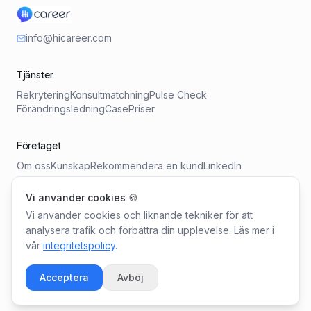
info@hicareer.com
Tjänster
Rekrytering
Konsultmatchning
Pulse Check
Förändringsledning
Case
Priser
Företaget
Om oss
Kunskap
Rekommendera en kund
LinkedIn
Vi använder cookies 🍪
Verktyg
Vi använder cookies och liknande tekniker för att
Lönebarometern
Kravprofil-generator
Ledarskapskollen
analysera trafik och förbättra din upplevelse. Läs mer i
vår
integritetspolicy
.
©
2026
Double AB
Integritetspolicy
Cookie-inställningar
Acceptera
Avböj
Kandidat? Hitta din nästa jobbmatchning på
HiCareer.com