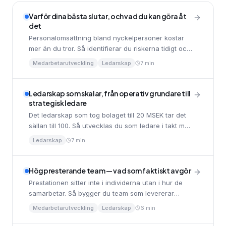
Varför dina bästa slutar, och vad du kan göra åt
det
Personalomsättning bland nyckelpersoner kostar
mer än du tror. Så identifierar du riskerna tidigt och
bygger en organisation som behåller rätt folk.
Medarbetarutveckling
Ledarskap
7 min
Ledarskap som skalar, från operativ grundare till
strategisk ledare
Det ledarskap som tog bolaget till 20 MSEK tar det
sällan till 100. Så utvecklas du som ledare i takt med
organisationen.
Ledarskap
7 min
Högpresterande team — vad som faktiskt avgör
Prestationen sitter inte i individerna utan i hur de
samarbetar. Så bygger du team som levererar
konsekvent — utan att bränna ut sig.
Medarbetarutveckling
Ledarskap
6 min