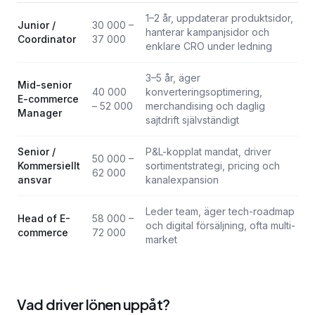
1–2 år, uppdaterar produktsidor,
Junior /
30 000 –
hanterar kampanjsidor och
Coordinator
37 000
enklare CRO under ledning
3–5 år, äger
Mid-senior
40 000
konverteringsoptimering,
E-commerce
– 52 000
merchandising och daglig
Manager
sajtdrift självständigt
Senior /
P&L-kopplat mandat, driver
50 000 –
Kommersiellt
sortimentstrategi, pricing och
62 000
ansvar
kanalexpansion
Leder team, äger tech-roadmap
Head of E-
58 000 –
och digital försäljning, ofta multi-
commerce
72 000
market
Vad driver lönen uppåt?