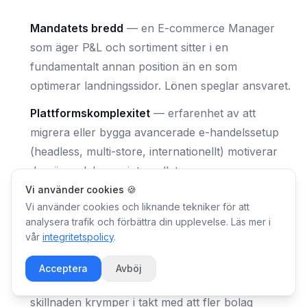
Mandatets bredd
—
en E-commerce Manager
som äger P&L och sortiment sitter i en
fundamentalt annan position än en som
optimerar landningssidor. Lönen speglar ansvaret.
Plattformskomplexitet
—
erfarenhet av att
migrera eller bygga avancerade e-handelssetup
(headless, multi-store, internationellt) motiverar
den övre delen av intervallet.
Vi använder cookies 🍪
Kommersiell affärsförståelse
—
profiler som
Vi använder cookies och liknande tekniker för att
kan resonera kring marginaler, enhetsekonomi
analysera trafik och förbättra din upplevelse. Läs mer i
och kanalstrategi värderas högre än de som
vår
integritetspolicy
.
"bara" kan verktygen.
Acceptera
Avböj
Stockholm/Göteborg
ligger 10–15 % högre, men
skillnaden krymper i takt med att fler bolag