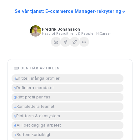
Se vår tjänst: E-commerce Manager-rekrytering
Fredrik Johansson
Head of Recruitment & People · HiCareer
I DEN HÄR ARTIKELN
En titel, många profiler
1
Definiera mandatet
2
Rätt profil per fas
3
Komplettera teamet
4
Plattform & ekosystem
5
AI i det dagliga arbetet
6
Bortom kortsiktigt
7