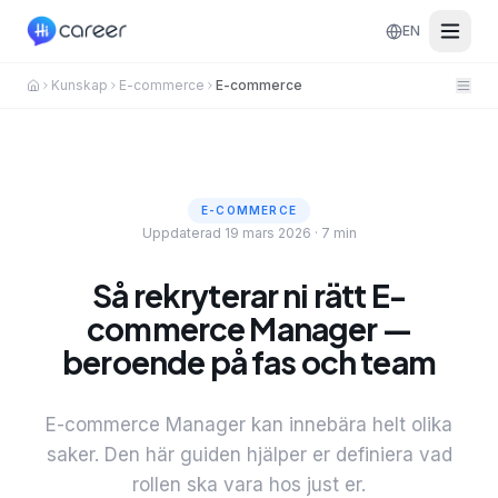
EN
Kunskap
E-commerce
E-commerce
E-COMMERCE
Uppdaterad 19 mars 2026
·
7 min
Så rekryterar ni rätt E-
commerce Manager —
beroende på fas och team
E-commerce Manager kan innebära helt olika
saker. Den här guiden hjälper er definiera vad
rollen ska vara hos just er.