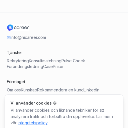
info@hicareer.com
Tjänster
Rekrytering
Konsultmatchning
Pulse Check
Förändringsledning
Case
Priser
Företaget
Om oss
Kunskap
Rekommendera en kund
LinkedIn
Vi använder cookies 🍪
Verktyg
Vi använder cookies och liknande tekniker för att
Lönebarometern
Kravprofil-generator
Ledarskapskollen
analysera trafik och förbättra din upplevelse. Läs mer i
vår
integritetspolicy
.